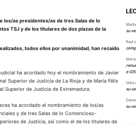
LE
los/as presidentes/as de tres Salas de lo
Marb
os TSJ y de los titulares de dos plazas de la
su ve
Raul 
comp
alizados, todos ellos por unanimidad, han recaído
Maria
renue
e iOS
Judicial ha acordado hoy el nombramiento de Javier
l Superior de Justicia de La Rioja y de María Félix
Velia
l Superior de Justicia de Extremadura.
su ve
Danie
ueces ha acordado el nombramiento de los/as
su ve
nciales y de tres Salas de lo Contencioso-
periores de Justicia, así como el de los titulares de