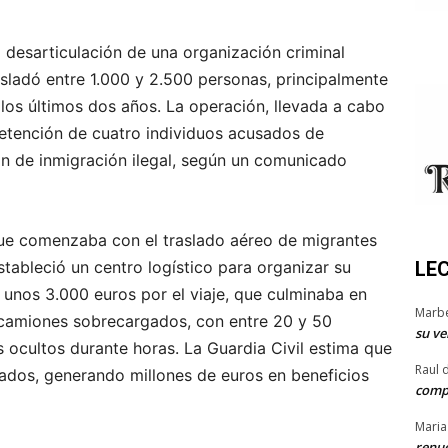
 desarticulación de una organización criminal
asladó entre 1.000 y 2.500 personas, principalmente
os últimos dos años. La operación, llevada a cabo
 detención de cuatro individuos acusados de
ión de inmigración ilegal, según un comunicado
que comenzaba con el traslado aéreo de migrantes
ableció un centro logístico para organizar su
LE
unos 3.000 euros por el viaje, que culminaba en
Marb
 camiones sobrecargados, con entre 20 y 50
su ve
ocultos durante horas. La Guardia Civil estima que
Raul 
lados, generando millones de euros en beneficios
comp
Maria
renue