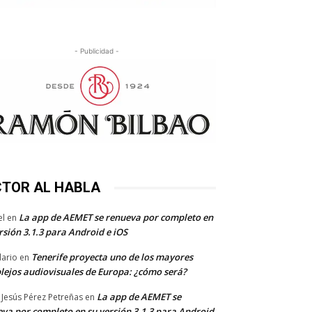
- Publicidad -
CTOR AL HABLA
La app de AEMET se renueva por completo en
el
en
rsión 3.1.3 para Android e iOS
Tenerife proyecta uno de los mayores
dario
en
lejos audiovisuales de Europa: ¿cómo será?
La app de AEMET se
 Jesús Pérez Petreñas
en
va por completo en su versión 3.1.3 para Android