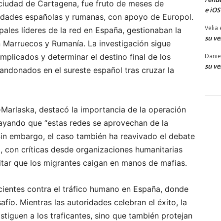
a ciudad de Cartagena, fue fruto de meses de
e iOS
ridades españolas y rumanas, con apoyo de Europol.
Velia
pales líderes de la red en España, gestionaban la
su ve
on Marruecos y Rumanía. La investigación sigue
implicados y determinar el destino final de los
Danie
su ve
andonados en el sureste español tras cruzar la
e-Marlaska, destacó la importancia de la operación
rayando que “estas redes se aprovechan de la
Sin embargo, el caso también ha reavivado el debate
a, con críticas desde organizaciones humanitarias
itar que los migrantes caigan en manos de mafias.
cientes contra el tráfico humano en España, donde
afío. Mientras las autoridades celebran el éxito, la
tiguen a los traficantes, sino que también protejan