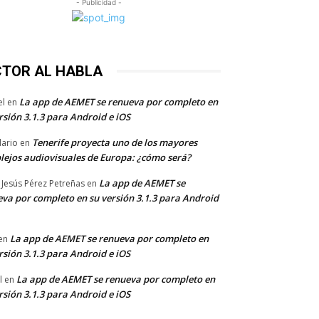
- Publicidad -
CTOR AL HABLA
La app de AEMET se renueva por completo en
el
en
rsión 3.1.3 para Android e iOS
Tenerife proyecta uno de los mayores
dario
en
lejos audiovisuales de Europa: ¿cómo será?
La app de AEMET se
 Jesús Pérez Petreñas
en
va por completo en su versión 3.1.3 para Android
La app de AEMET se renueva por completo en
en
rsión 3.1.3 para Android e iOS
La app de AEMET se renueva por completo en
l
en
rsión 3.1.3 para Android e iOS