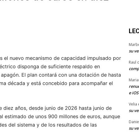
LE
Marb
su ve
es el nuevo mecanismo de capacidad impulsado por
Raul 
éctrico disponga de suficiente respaldo en
comp
 apagón. El plan contará con una dotación de hasta
Maria
xima década y está concebido para acompañar el
renue
e iOS
Velia
e diez años, desde junio de 2026 hasta junio de
su ve
al estimado de unos 900 millones de euros, aunque
Danie
des del sistema y de los resultados de las
su ve