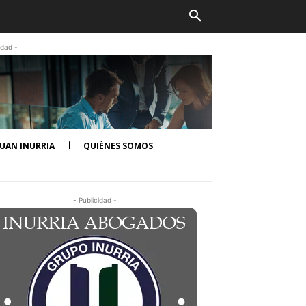
idad -
UAN INURRIA
QUIÉNES SOMOS
- Publicidad -