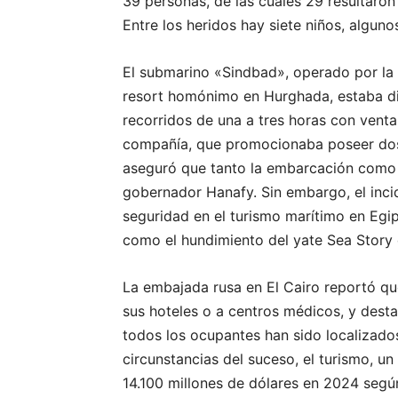
39 personas, de las cuales 29 resultaron 
Entre los heridos hay siete niños, alguno
El submarino «Sindbad», operado por l
resort homónimo en Hurghada, estaba di
recorridos de una a tres horas con vent
compañía, que promocionaba poseer dos 
aseguró que tanto la embarcación como s
gobernador Hanafy. Sin embargo, el inci
seguridad en el turismo marítimo en Egipt
como el hundimiento del yate Sea Story 
La embajada rusa en El Cairo reportó qu
sus hoteles o a centros médicos, y dest
todos los ocupantes han sido localizados
circunstancias del suceso, el turismo, u
14.100 millones de dólares en 2024 segú