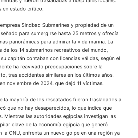
heridas y fueron trasladadas a hospitales locales.
s en estado crítico.
a empresa Sindbad Submarines y propiedad de un
señado para sumergirse hasta 25 metros y ofrecía
anas panorámicas para admirar la vida marina. La
de los 14 submarinos recreativos del mundo,
u capitán contaban con licencias válidas, según el
dente ha reavivado preocupaciones sobre la
o, tras accidentes similares en los últimos años,
en noviembre de 2024, que dejó 11 víctimas.
e la mayoría de los rescatados fueron trasladados a
acó que no hay desaparecidos, lo que indica que
. Mientras las autoridades egipcias investigan las
n pilar clave de la economía egipcia que generó
n la ONU, enfrenta un nuevo golpe en una región ya