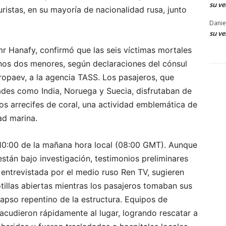
su ve
istas, en su mayoría de nacionalidad rusa, junto
Danie
su ve
mr Hanafy, confirmó que las seis víctimas mortales
enos dos menores, según declaraciones del cónsul
ropaev, a la agencia TASS. Los pasajeros, que
ades como India, Noruega y Suecia, disfrutaban de
os arrecifes de coral, una actividad emblemática de
ad marina.
s 10:00 de la mañana hora local (08:00 GMT). Aunque
stán bajo investigación, testimonios preliminares
 entrevistada por el medio ruso Ren TV, sugieren
tillas abiertas mientras los pasajeros tomaban sus
apso repentino de la estructura. Equipos de
acudieron rápidamente al lugar, logrando rescatar a