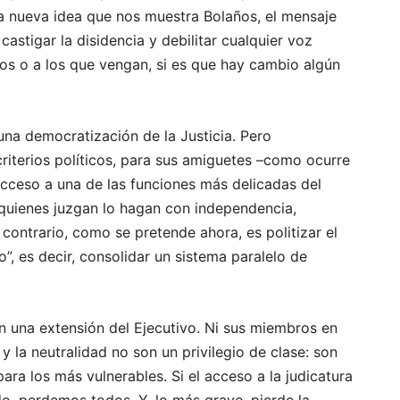
ta nueva idea que nos muestra Bolaños, el mensaje
castigar la disidencia y debilitar cualquier voz
llos o a los que vengan, si es que hay cambio algún
 una democratización de la Justicia. Pero
riterios políticos, para sus amiguetes –como ocurre
 acceso a una de las funciones más delicadas del
quienes juzgan lo hagan con independencia,
o contrario, como se pretende ahora, es politizar el
o”, es decir, consolidar un sistema paralelo de
n una extensión del Ejecutivo. Ni sus miembros en
y la neutralidad no son un privilegio de clase: son
ara los más vulnerables. Si el acceso a la judicatura
o, perdemos todos. Y, lo más grave, pierde la