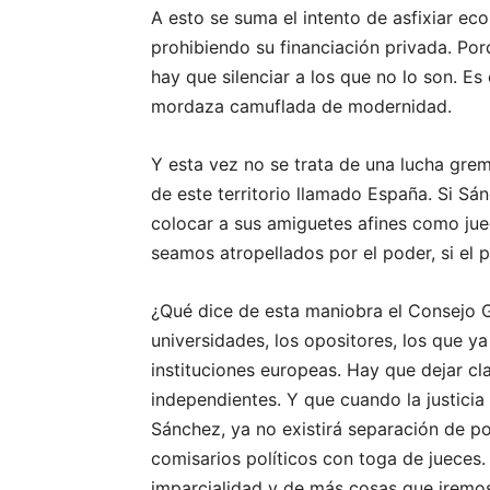
A esto se suma el intento de asfixiar ec
prohibiendo su financiación privada. Po
hay que silenciar a los que no lo son. Es 
mordaza camuflada de modernidad.
Y esta vez no se trata de una lucha gremi
de este territorio llamado España. Si Sánc
colocar a sus amiguetes afines como ju
seamos atropellados por el poder, si el
¿Qué dice de esta maniobra el Consejo G
universidades, los opositores, los que ya
instituciones europeas. Hay que dejar c
independientes. Y que cuando la justici
Sánchez, ya no existirá separación de po
comisarios políticos con toga de jueces.
imparcialidad y de más cosas que iremos