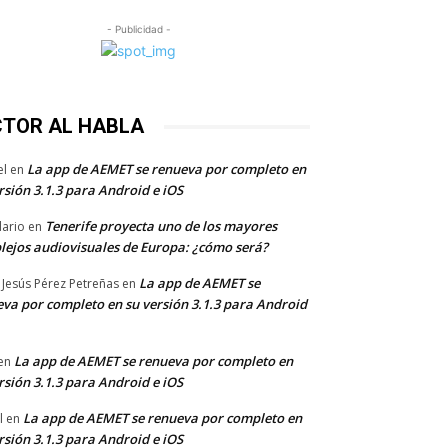
- Publicidad -
CTOR AL HABLA
La app de AEMET se renueva por completo en
el
en
rsión 3.1.3 para Android e iOS
Tenerife proyecta uno de los mayores
dario
en
lejos audiovisuales de Europa: ¿cómo será?
La app de AEMET se
 Jesús Pérez Petreñas
en
va por completo en su versión 3.1.3 para Android
La app de AEMET se renueva por completo en
en
rsión 3.1.3 para Android e iOS
La app de AEMET se renueva por completo en
l
en
rsión 3.1.3 para Android e iOS