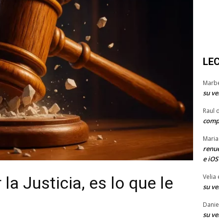
LE
Marb
su ve
Raul 
comp
Maria
renue
e iOS
Velia
la Justicia, es lo que le
su ve
Danie
su ve