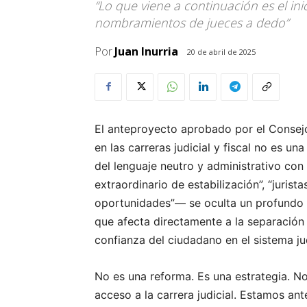
“Lo que viene a continuación es el inic
nombramientos de jueces a dedo”
Por
Juan Inurria
20 de abril de 2025
El anteproyecto aprobado por el Consejo
en las carreras judicial y fiscal no es u
del lenguaje neutro y administrativo co
extraordinario de estabilización”, “juris
oportunidades”— se oculta un profundo 
que afecta directamente a la separación d
confianza del ciudadano en el sistema jud
No es una reforma. Es una estrategia. N
acceso a la carrera judicial. Estamos a