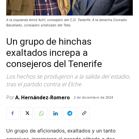
A la izquierda Amid Achí, consejero del C.D. Tenerife. A la derecha Conrado
Bacallado, consejero sindicado del Tete.
Un grupo de hinchas
exaltados increpa a
consejeros del Tenerife
Los hechos se produjeron a la salida del estadio,
tras el partido contra el Elche
Por
A. Hernández-Romero
2 de diciembre de 2024
Un grupo de aficionados, exaltados y un tanto