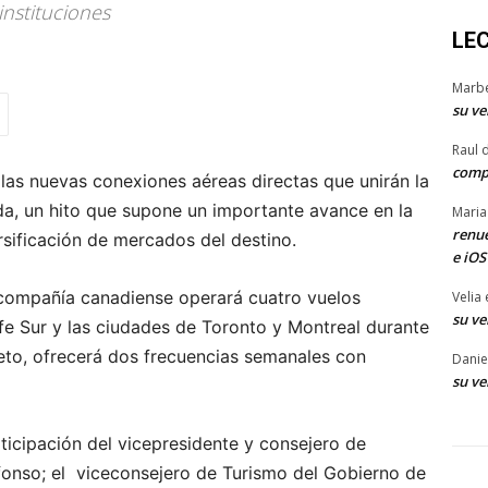
instituciones
LE
Marb
su ve
Raul 
comp
las nuevas conexiones aéreas directas que unirán la
a, un hito que supone un importante avance en la
Maria
renue
rsificación de mercados del destino.
e iOS
 compañía canadiense operará cuatro vuelos
Velia
su ve
fe Sur y las ciudades de Toronto y Montreal durante
eto, ofrecerá dos frecuencias semanales con
Danie
su ve
ticipación del vicepresidente y consejero de
fonso; el viceconsejero de Turismo del Gobierno de