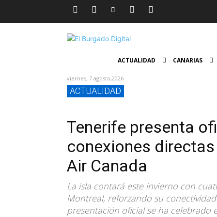
ACTUALIDAD
CANARIAS
viernes, 7 agosto,2026
ACTUALIDAD
Tenerife presenta of
conexiones directa
Air Canada
La isla contará este invierno con cua
Montreal, reforzando su conectividad
presentación oficial se ha celebrado e