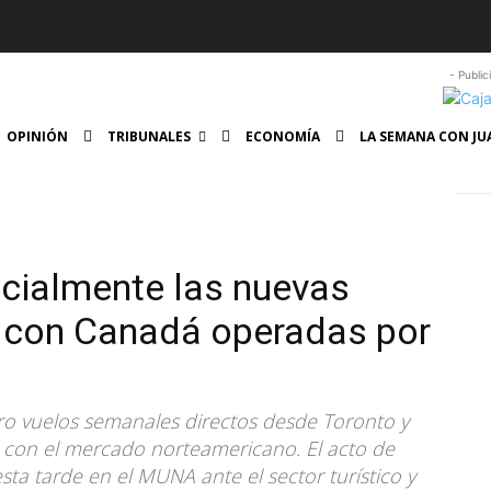
- Public
OPINIÓN
TRIBUNALES
ECONOMÍA
LA SEMANA CON JU
icialmente las nuevas
s con Canadá operadas por
tro vuelos semanales directos desde Toronto y
 con el mercado norteamericano. El acto de
sta tarde en el MUNA ante el sector turístico y