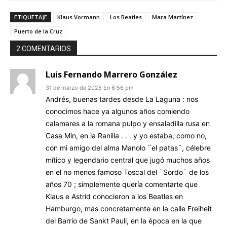
ETIQUETAJE
Klaus Vormann
Los Beatles
Mara Martínez
Puerto de la Cruz
2 COMENTARIOS
Luis Fernando Marrero González
31 de marzo de 2025 En 6:56 pm
Andrés, buenas tardes desde La Laguna : nos
conocimos hace ya algunos años comiendo
calamares a la romana pulpo y ensaladilla rusa en
Casa Min, en la Ranilla . . . y yo estaba, como no,
con mi amigo del alma Manolo ¨el patas¨, célebre
mítico y legendario central que jugó muchos años
en el no menos famoso Toscal del ¨Sordo¨ de los
años 70 ; simplemente quería comentarte que
Klaus e Astrid conocieron a los Beatles en
Hamburgo, más concretamente en la calle Freiheit
del Barrio de Sankt Pauli, en la época en la que