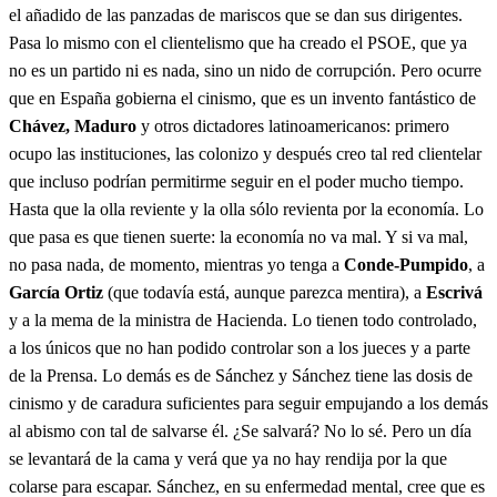
el añadido de las panzadas de mariscos que se dan sus dirigentes.
Pasa lo mismo con el clientelismo que ha creado el PSOE, que ya
no es un partido ni es nada, sino un nido de corrupción. Pero ocurre
que en España gobierna el cinismo, que es un invento fantástico de
Chávez,
Maduro
y otros dictadores latinoamericanos: primero
ocupo las instituciones, las colonizo y después creo tal red clientelar
que incluso podrían permitirme seguir en el poder mucho tiempo.
Hasta que la olla reviente y la olla sólo revienta por la economía. Lo
que pasa es que tienen suerte: la economía no va mal. Y si va mal,
no pasa nada, de momento, mientras yo tenga a
Conde-Pumpido
, a
García Ortiz
(que todavía está, aunque parezca mentira), a
Escrivá
y a la mema de la ministra de Hacienda. Lo tienen todo controlado,
a los únicos que no han podido controlar son a los jueces y a parte
de la Prensa. Lo demás es de Sánchez y Sánchez tiene las dosis de
cinismo y de caradura suficientes para seguir empujando a los demás
al abismo con tal de salvarse él. ¿Se salvará? No lo sé. Pero un día
se levantará de la cama y verá que ya no hay rendija por la que
colarse para escapar. Sánchez, en su enfermedad mental, cree que es