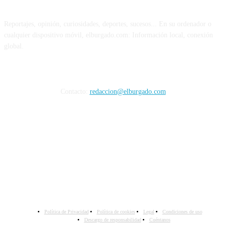
Reportajes, opinión, curiosidades, deportes, sucesos... En su ordenador o
cualquier dispositivo móvil, elburgado.com: Información local, conexión
global.
Cuéntanos
Contacto:
redaccion@elburgado.com
SÍGANOS
Política de Privacidad
Política de cookies
Legal
Condiciones de uso
Descargo de responsabilidad
Cuéntanos