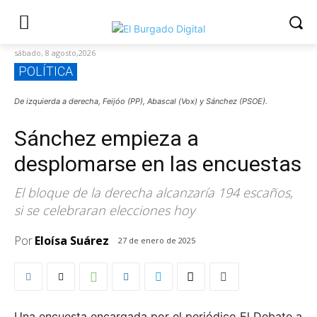
sábado, 8 agosto,2026
POLÍTICA
De izquierda a derecha, Feijóo (PP), Abascal (Vox) y Sánchez (PSOE).
Sánchez empieza a
desplomarse en las encuestas
El bloque de la derecha alcanzaría 194 escaños,
si se celebraran elecciones hoy
Por
Eloísa Suárez
27 de enero de 2025
Una encuesta encargada por el periódico El Debate a