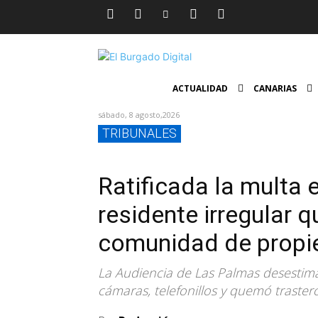
ACTUALIDAD
CANARIAS
sábado, 8 agosto,2026
TRIBUNALES
Ratificada la multa 
residente irregular 
comunidad de propie
La Audiencia de Las Palmas desestima
cámaras, telefonillos y quemó traster