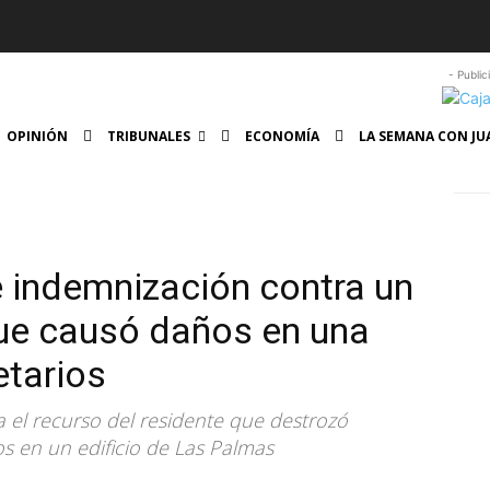
- Public
OPINIÓN
TRIBUNALES
ECONOMÍA
LA SEMANA CON JU
e indemnización contra un
que causó daños en una
tarios
 el recurso del residente que destrozó
os en un edificio de Las Palmas