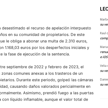
LE
Marb
su ve
a desestimado el recurso de apelación interpuesto
Raul 
ños en su comunidad de propietarios. De este
comp
ue le obliga a abonar una multa de 2.310 euros,
Maria
 1.168,03 euros por los desperfectos iniciales y
renue
te la fase de ejecución de la sentencia.
e iOS
Velia
ntre septiembre de 2022 y febrero de 2023, el
su ve
as zonas comunes anexas a los trasteros de un
Danie
opietarios. Durante este periodo, golpeó las cámaras
su ve
unidad, causando daños valorados pericialmente en
formalmente. Asimismo, prendió fuego a las puertas
a con líquido inflamable, aunque el valor total de