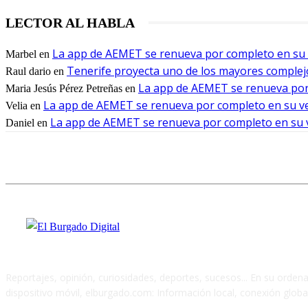
LECTOR AL HABLA
La app de AEMET se renueva por completo en su v
Marbel
en
Tenerife proyecta uno de los mayores complej
Raul dario
en
La app de AEMET se renueva por 
Maria Jesús Pérez Petreñas
en
La app de AEMET se renueva por completo en su ver
Velia
en
La app de AEMET se renueva por completo en su ve
Daniel
en
Reportajes, opinión, curiosidades, deportes, sucesos... En su orden
dispositivo móvil, elburgado.com: Información local, conexión global