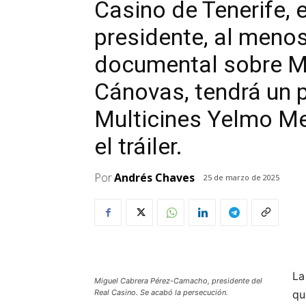
Casino de Tenerife, 
presidente, al menos
documental sobre Mi
Cánovas, tendrá un 
Multicines Yelmo Me
el tráiler.
Por
Andrés Chaves
25 de marzo de 2025
La
Miguel Cabrera Pérez-Camacho, presidente del
Real Casino. Se acabó la persecución.
qu