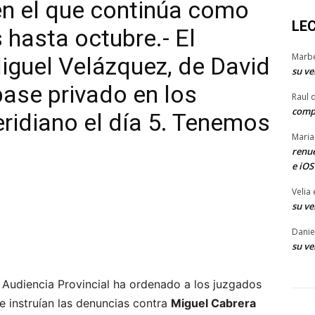
en el que continúa como
LE
 hasta octubre.- El
Marb
guel Velázquez, de David
su ve
pase privado en los
Raul 
comp
ridiano el día 5. Tenemos
Maria
renue
e iOS
Velia
su ve
Danie
su ve
 Audiencia Provincial ha ordenado a los juzgados
e instruían las denuncias contra
Miguel Cabrera