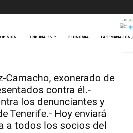
- Public
OPINIÓN
TRIBUNALES
ECONOMÍA
LA SEMANA CON J
ez-Camacho, exonerado de
sentados contra él.-
ntra los denunciantes y
de Tenerife.- Hoy enviará
a a todos los socios del