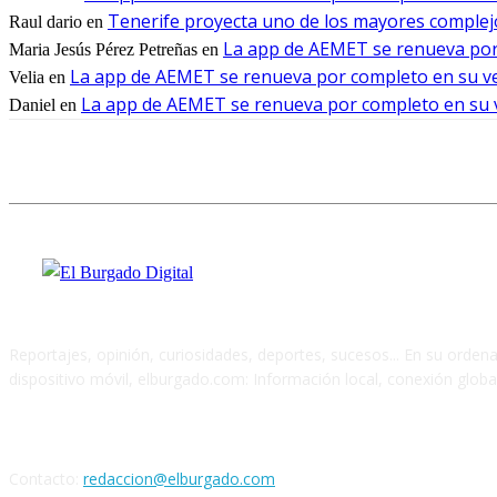
Tenerife proyecta uno de los mayores complej
Raul dario
en
La app de AEMET se renueva por 
Maria Jesús Pérez Petreñas
en
La app de AEMET se renueva por completo en su ver
Velia
en
La app de AEMET se renueva por completo en su ve
Daniel
en
Reportajes, opinión, curiosidades, deportes, sucesos... En su orden
dispositivo móvil, elburgado.com: Información local, conexión global
Cuéntanos
Contacto:
redaccion@elburgado.com