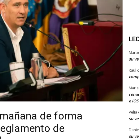
LE
Marb
su ve
Raul 
comp
Maria
renue
e iOS
 mañana de forma
Velia
su ve
 Reglamento de
Danie
su ve