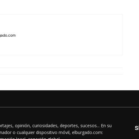
rgado.com
rtajes, opinión, curiosidades, deportes, sucesos... En su
S
nador o cualquier dispositivo móvil, elburgado.com: