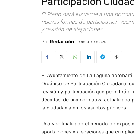
Participación Ciuda
El Pleno dará luz verde a una norma
nuevas formas de participación vecina
y revisión de alegaciones
Por
Redacción
9 de julio de 2026
El Ayuntamiento de La Laguna aprobará 
Orgánico de Participación Ciudadana, c
revisión y participación que permitirá a
décadas, de una normativa actualizada pa
la ciudadanía en los asuntos públicos.
Una vez finalizado el periodo de exposi
aportaciones y alegaciones que cumplían 