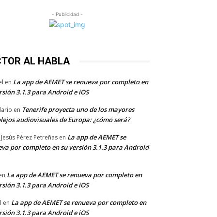
- Publicidad -
CTOR AL HABLA
La app de AEMET se renueva por completo en
el
en
rsión 3.1.3 para Android e iOS
Tenerife proyecta uno de los mayores
dario
en
lejos audiovisuales de Europa: ¿cómo será?
La app de AEMET se
 Jesús Pérez Petreñas
en
va por completo en su versión 3.1.3 para Android
La app de AEMET se renueva por completo en
en
rsión 3.1.3 para Android e iOS
La app de AEMET se renueva por completo en
l
en
rsión 3.1.3 para Android e iOS