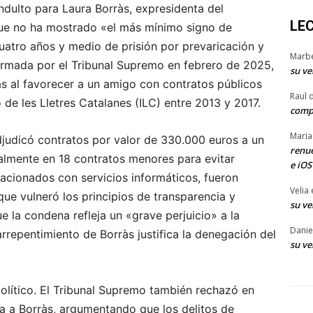
indulto para Laura Borràs, expresidenta del
LE
ue no ha mostrado «el más mínimo signo de
uatro años y medio de prisión por prevaricación y
Marb
irmada por el Tribunal Supremo en febrero de 2025,
su ve
s al favorecer a un amigo con contratos públicos
Raul 
ó de les Lletres Catalanes (ILC) entre 2013 y 2017.
comp
Maria
adjudicó contratos por valor de 330.000 euros a un
renue
galmente en 18 contratos menores para evitar
e iOS
elacionados con servicios informáticos, fueron
Velia
ue vulneró los principios de transparencia y
su ve
e la condena refleja un «grave perjuicio» a la
Danie
arrepentimiento de Borràs justifica la denegación del
su ve
olítico. El Tribunal Supremo también rechazó en
ía a Borràs, argumentando que los delitos de