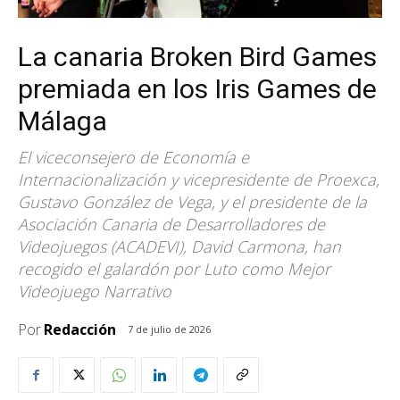
La canaria Broken Bird Games
premiada en los Iris Games de
Málaga
El viceconsejero de Economía e
Internacionalización y vicepresidente de Proexca,
Gustavo González de Vega, y el presidente de la
Asociación Canaria de Desarrolladores de
Videojuegos (ACADEVI), David Carmona, han
recogido el galardón por Luto como Mejor
Videojuego Narrativo
Por
Redacción
7 de julio de 2026