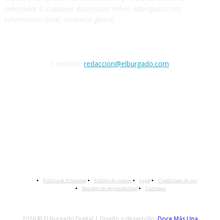
ordenador o cualquier dispositivo móvil, elburgado.com:
Información local, conexión global.
Cuéntanos
Contacto:
redaccion@elburgado.com
SÍGANOS
Política de Privacidad
Política de cookies
Legal
Condiciones de uso
Descargo de responsabilidad
Cuéntanos
2026 © El Burgado Digital | Diseño y desarrollo:
Doce Más Una