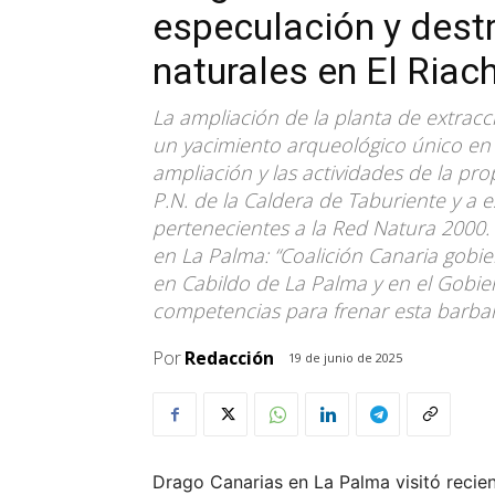
especulación y dest
naturales en El Riac
La ampliación de la planta de extracc
un yacimiento arqueológico único en 
ampliación y las actividades de la pro
P.N. de la Caldera de Taburiente y a 
pertenecientes a la Red Natura 2000
en La Palma: “Coalición Canaria gobi
en Cabildo de La Palma y en el Gobier
competencias para frenar esta barbar
Por
Redacción
19 de junio de 2025
Drago Canarias en La Palma visitó recien