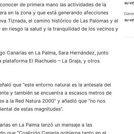
su ve
 conocer de primera mano las actividades de la
era en la zona y que está generando afecciones
Danie
su ve
va Tiznada, el camino histórico de Las Palomas y el
en riesgo la salud y la tranquilidad de los vecinos y
go Canarias en La Palma, Sara Hernández, junto
 plataforma El Riachuelo – La Graja, y otros
eñaló que “este entorno natural es la antesala del
ente y también se encuentra a escasos metros de
es a la Red Natura 2000” y añadió que “no nos
ntal de estas magnitudes”.
arias en La Palma lanzó un mensaje a las
o que “Coalición Canaria gobierna tanto en el