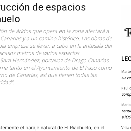
rucción de espacios
huelo
ión de áridos que opera en la zona afectará a
Canarias y a un camino histórico. Las obras de
pia empresa se llevan a cabo en la antesala del
escasos metros de varios espacios
LE
. Sara Hernández, portavoz de Drago Canarias
erna tanto en el Ayuntamiento de El Paso como
Marb
no de Canarias, así que tienen todas las
su ve
idad”.
Raul 
comp
Maria
renue
e iOS
temente el paraje natural de El Riachuelo, en el
Velia