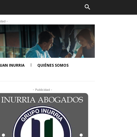
idad -
UAN INURRIA
QUIÉNES SOMOS
- Publicidad -