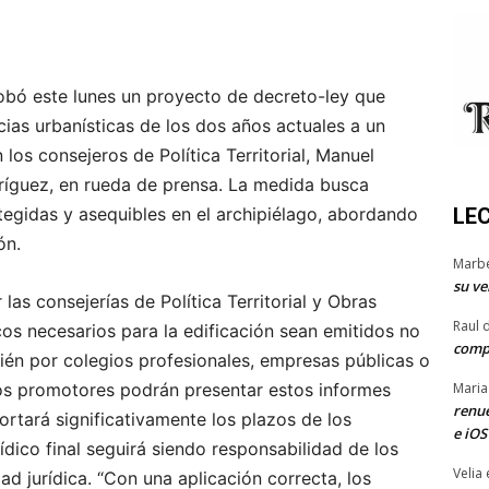
obó este lunes un proyecto de decreto-ley que
cias urbanísticas de los dos años actuales a un
os consejeros de Política Territorial, Manuel
ríguez, en rueda de prensa. La medida busca
otegidas y asequibles en el archipiélago, abordando
LE
ón.
Marb
su ve
as consejerías de Política Territorial y Obras
Raul 
cos necesarios para la edificación sean emitidos no
comp
ién por colegios profesionales, empresas públicas o
Los promotores podrán presentar estos informes
Maria
renue
ortará significativamente los plazos de los
e iOS
ídico final seguirá siendo responsabilidad de los
Velia
d jurídica. “Con una aplicación correcta, los