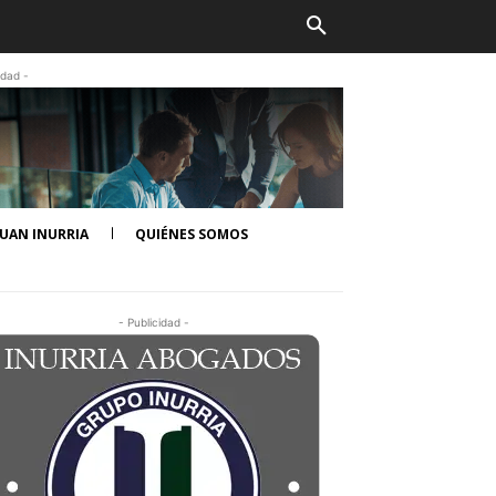
idad -
UAN INURRIA
QUIÉNES SOMOS
- Publicidad -