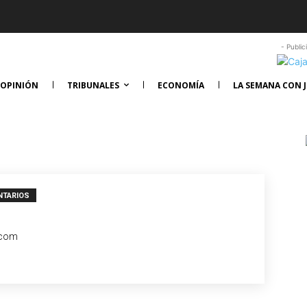
- Public
OPINIÓN
TRIBUNALES
ECONOMÍA
LA SEMANA CON J
NTARIOS
.com