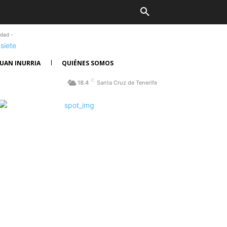
idad -
UAN INURRIA
QUIÉNES SOMOS
C
18.4
Santa Cruz de Tenerife