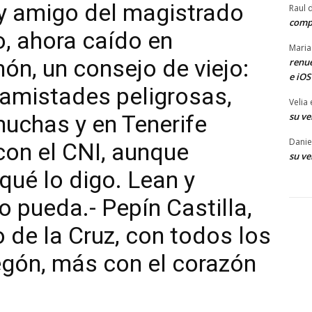
y amigo del magistrado
Raul 
comp
, ahora caído en
Maria
ón, un consejo de viejo:
renue
e iOS
 amistades peligrosas,
Velia
su ve
uchas y en Tenerife
Danie
con el CNI, aunque
su ve
qué lo digo. Lean y
o pueda.- Pepín Castilla,
 de la Cruz, con todos los
egón, más con el corazón