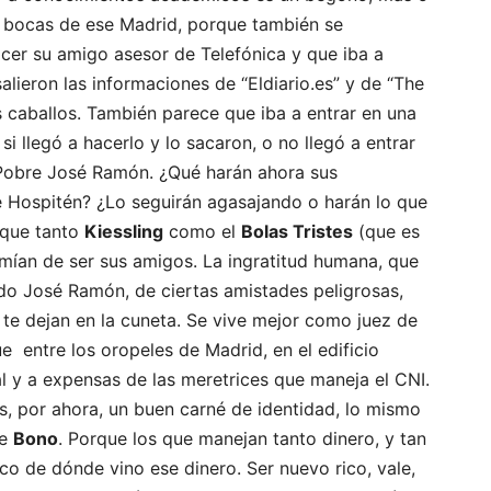
s bocas de ese Madrid, porque también se
cer su amigo asesor de Telefónica y que iba a
salieron las informaciones de “Eldiario.es” y de “The
os caballos. También parece que iba a entrar en una
i llegó a hacerlo y lo sacaron, o no llegó a entrar
 Pobre José Ramón. ¿Qué harán ahora sus
e Hospitén? ¿Lo seguirán agasajando o harán lo que
rque tanto
Kiessling
como el
Bolas Tristes
(que es
umían de ser sus amigos. La ingratitud humana, que
ido José Ramón, de ciertas amistades peligrosas,
 te dejan en la cuneta. Se vive mejor como juez de
e entre los oropeles de Madrid, en el edificio
l y a expensas de las meretrices que maneja el CNI.
s, por ahora, un buen carné de identidad, lo mismo
de
Bono
. Porque los que manejan tanto dinero, y tan
co de dónde vino ese dinero. Ser nuevo rico, vale,