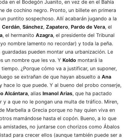
boda en el Bodegón Juanito, en vez de en el Bahía
e de cochino negro. Pronto, un billete en primera
un puntito sospechoso. Allí acabarán jugando a la
,
Cerdán
,
Sánchez
,
Zapatero
,
Pardo de Vera
, el
a
, el hermanito
Azagra
, el presidente del Tribunal
yo nombre lamento no recordar) y toda la peña.
n guardadas pueden montar una urbanización. Le
es un nombre que les va. Y
Koldo
montará la
al tiempo. ¿Porque cómo va a justificar, un suponer,
 luego se extrañan de que hayan absuelto a
Ana
z y hace lo que puede. Y al bueno del probo conserje,
o Alcántara
, alias
Imanol Arias
, que ha pactado
r y a que no le pongan una multa de tráfico. Miren,
 de Marbella a Grecia porque no hay quien viva en
 otros mamándose hasta el copón. Bueno, a lo que
as amistades, no juntarse con chorizos como Ábalos
istad para crecer ellos (aunque también puede ser a