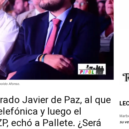
opoldo Afonso.
trado Javier de Paz, al que
LE
elefónica y luego el
Marb
P, echó a Pallete. ¿Será
su ve