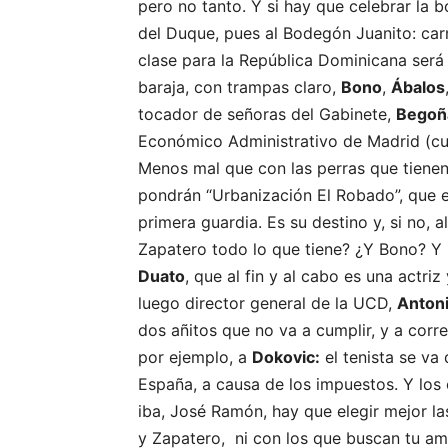
pero no tanto. Y si hay que celebrar la 
del Duque, pues al Bodegón Juanito: carn
clase para la República Dominicana será 
baraja, con trampas claro,
Bono
,
Ábalos
tocador de señoras del Gabinete,
Begoñ
Económico Administrativo de Madrid (cu
Menos mal que con las perras que tiene
pondrán “Urbanización El Robado”, que 
primera guardia. Es su destino y, si no, 
Zapatero todo lo que tiene? ¿Y Bono? Y
Duato
, que al fin y al cabo es una actri
luego director general de la UCD,
Antoni
dos añitos que no va a cumplir, y a corre
por ejemplo, a
Dokovic:
el tenista se va
España, a causa de los impuestos. Y los
iba, José Ramón, hay que elegir mejor l
y Zapatero, ni con los que buscan tu am