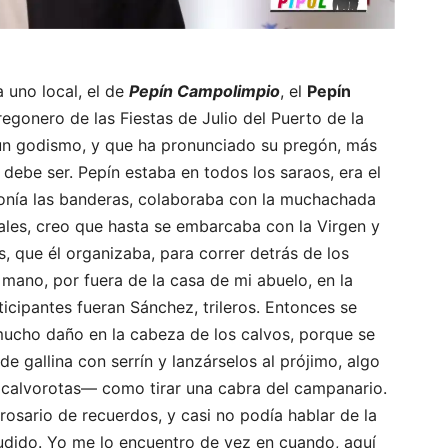
 uno local, el de
Pepín Campolimpio
, el
Pepín
gonero de las Fiestas de Julio del Puerto de la
 un godismo, y que ha pronunciado su pregón, más
debe ser. Pepín estaba en todos los saraos, era el
ponía las banderas, colaboraba con la muchachada
rales, creo que hasta se embarcaba con la Virgen y
as, que él organizaba, para correr detrás de los
mano, por fuera de la casa de mi abuelo, en la
icipantes fueran Sánchez, trileros. Entonces se
mucho daño en la cabeza de los calvos, porque se
e gallina con serrín y lanzárselos al prójimo, algo
s calvorotas— como tirar una cabra del campanario.
rosario de recuerdos, y casi no podía hablar de la
audido. Yo me lo encuentro de vez en cuando, aquí