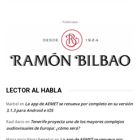
- Publicidad -
LECTOR AL HABLA
La app de AEMET se renueva por completo en su versión
Marbel
en
3.1.3 para Android e iOS
Tenerife proyecta uno de los mayores complejos
Raul dario
en
audiovisuales de Europa: ¿cómo será?
La app de AEMET se renueva por
Maria Jesús Pérez Petreñas
en