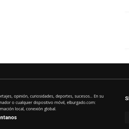
rtajes, opinión, curiosidades, deportes, sucesos... En su
S
nador o cualquier dispositivo móvil, elburgado.com:
rmación local, conexión global.
ntanos