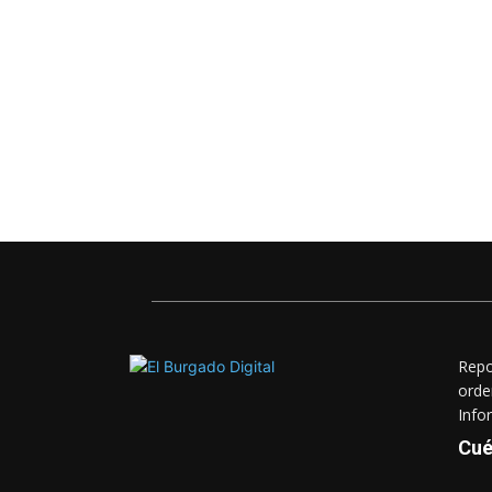
Repo
orde
Info
Cué