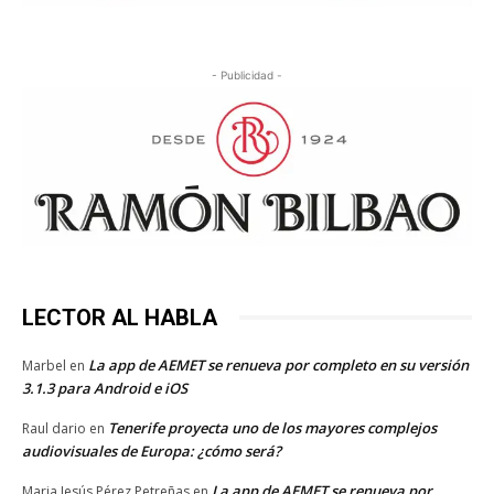
- Publicidad -
LECTOR AL HABLA
La app de AEMET se renueva por completo en su versión
Marbel
en
3.1.3 para Android e iOS
Tenerife proyecta uno de los mayores complejos
Raul dario
en
audiovisuales de Europa: ¿cómo será?
La app de AEMET se renueva por
Maria Jesús Pérez Petreñas
en