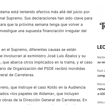
dama está teniendo efectos más allá del juicio por
bunal Supremo. Sus declaraciones han sido clave para
para que la próxima semana tenga que volver a
nvestigue una supuesta financiación irregular del
LE
 en el Supremo, diferentes causas se están
e involucran al exministro José Luis Ábalos y su
Marb
o, que abarca otros implicados en la trama, y el caso
su ve
ario de Organización del PSOE recibió mordidas
Raul 
eral de Carreteras.
comp
Maria
reno, que instruye el caso Koldo en la Audiencia
renue
ados «los papeles de Aldama», que incluyen
e iOS
 obras de la Dirección General de Carreteras. En
Velia