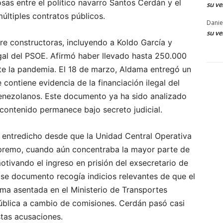
as entre el político navarro Santos Cerdán y el
su ve
últiples contratos públicos.
Danie
su ve
e constructoras, incluyendo a Koldo García y
egal del PSOE. Afirmó haber llevado hasta 250.000
nte la pandemia. El 18 de marzo, Aldama entregó un
ontiene evidencia de la financiación ilegal del
enezolanos. Este documento ya ha sido analizado
l contenido permanece bajo secreto judicial.
en entredicho desde que la Unidad Central Operativa
 Supremo, cuando aún concentraba la mayor parte de
otivando el ingreso en prisión del exsecretario de
se documento recogía indicios relevantes de que el
ama asentada en el Ministerio de Transportes
ública a cambio de comisiones. Cerdán pasó casi
stas acusaciones.