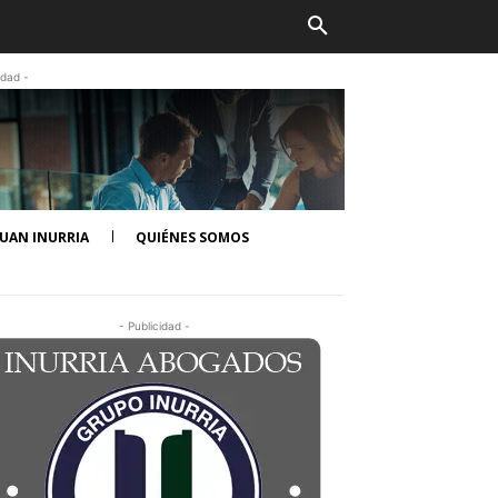
idad -
UAN INURRIA
QUIÉNES SOMOS
- Publicidad -