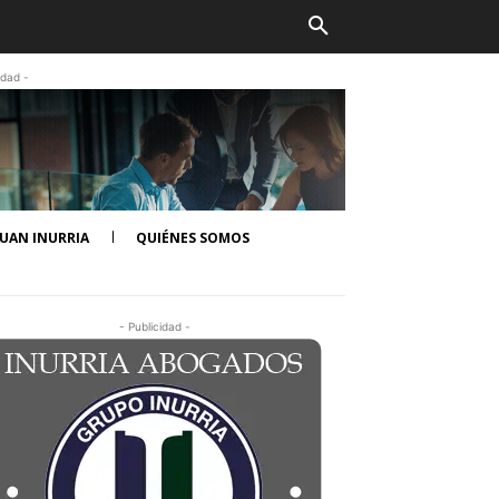
idad -
UAN INURRIA
QUIÉNES SOMOS
- Publicidad -