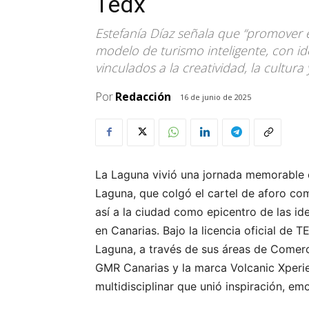
Tedx
Estefanía Díaz señala que “promover
modelo de turismo inteligente, con ide
vinculados a la creatividad, la cultura
Por
Redacción
16 de junio de 2025
La Laguna vivió una jornada memorable 
Laguna, que colgó el cartel de aforo co
así a la ciudad como epicentro de las i
en Canarias. Bajo la licencia oficial de
Laguna, a través de sus áreas de Comerc
GMR Canarias y la marca Volcanic Xperie
multidisciplinar que unió inspiración, e