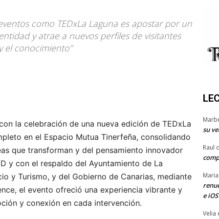
 eventos como TEDxLa Laguna es apostar por un
ntidad y atrae a nuevos perfiles de visitantes
 y el conocimiento”
LE
Marb
con la celebración de una nueva edición de TEDxLa
su ve
mpleto en el Espacio Mutua Tinerfeña, consolidando
Raul 
deas que transforman y del pensamiento innovador
comp
 TED y con el respaldo del Ayuntamiento de La
Maria
io y Turismo, y del Gobierno de Canarias, mediante
renue
nce, el evento ofreció una experiencia vibrante y
e iOS
moción y conexión en cada intervención.
Velia