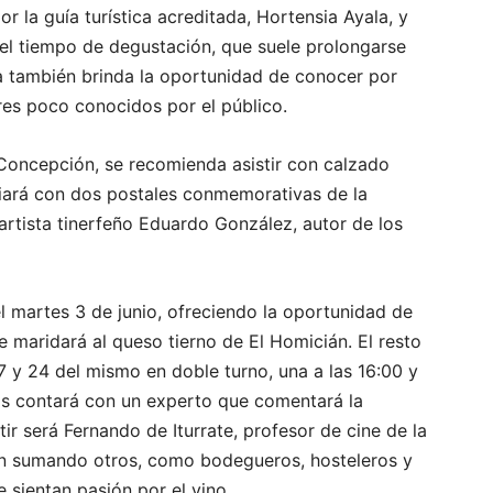
r la guía turística acreditada, Hortensia Ayala, y
r el tiempo de degustación, que suele prolongarse
a también brinda la oportunidad de conocer por
res poco conocidos por el público.
Concepción, se recomienda asistir con calzado
uiará con dos postales conmemorativas de la
 artista tinerfeño Eduardo González, autor de los
l martes 3 de junio, ofreciendo la oportunidad de
e maridará al queso tierno de El Homicián. El resto
 17 y 24 del mismo en doble turno, una a las 16:00 y
las contará con un experto que comentará la
tir será Fernando de Iturrate, profesor de cine de la
án sumando otros, como bodegueros, hosteleros y
 sientan pasión por el vino.