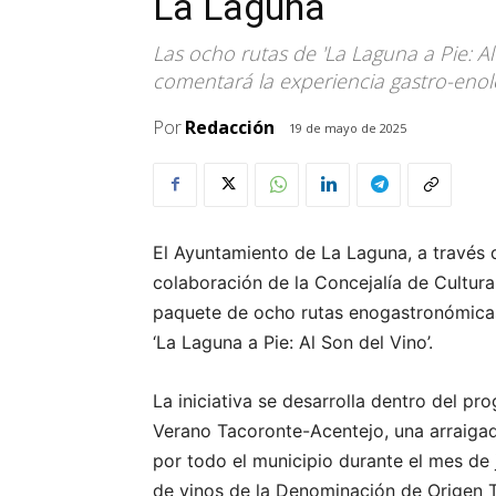
La Laguna
Las ocho rutas de 'La Laguna a Pie: A
comentará la experiencia gastro-enol
Por
Redacción
19 de mayo de 2025
El Ayuntamiento de La Laguna, a través d
colaboración de la Concejalía de Cultur
paquete de ocho rutas enogastronómicas g
‘La Laguna a Pie: Al Son del Vino’.
La iniciativa se desarrolla dentro del pr
Verano Tacoronte-Acentejo, una arraigad
por todo el municipio durante el mes de 
de vinos de la Denominación de Origen 