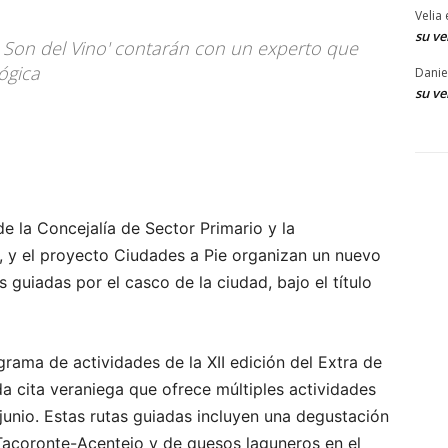
Velia
su ve
l Son del Vino' contarán con un experto que
ógica
Danie
su ve
e la Concejalía de Sector Primario y la
a, y el proyecto Ciudades a Pie organizan un nuevo
uiadas por el casco de la ciudad, bajo el título
ograma de actividades de la XII edición del Extra de
a cita veraniega que ofrece múltiples actividades
junio. Estas rutas guiadas incluyen una degustación
Tacoronte-Acentejo y de quesos laguneros en el