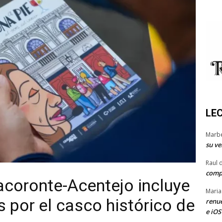
LE
Marb
su ve
Raul 
comp
acoronte-Acentejo incluye
Maria
 por el casco histórico de
renue
e iOS